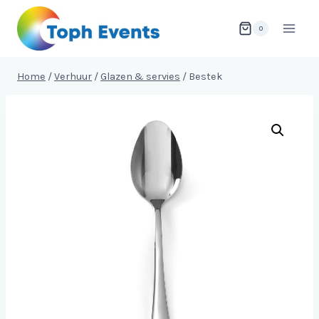
Doorgaan
naar
0
inhoud
Home
/
Verhuur
/
Glazen & servies
/
Bestek