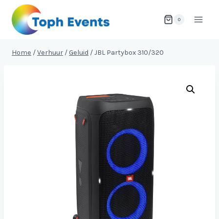
Doorgaan
naar
0
inhoud
Home
/
Verhuur
/
Geluid
/
JBL Partybox 310/320