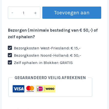
JBL
Toevoegen aan
Partybox
310/320
winkelwagen
aantal
Bezorgen (minimale besteding van € 50,-) of
zelf ophalen?
Bezorgkosten West-Friesland: € 15,-
Bezorgkosten Noord-Holland: € 50,-
Zelf ophalen in Blokker: GRATIS
GEGARANDEERD VEILIG AFREKENEN