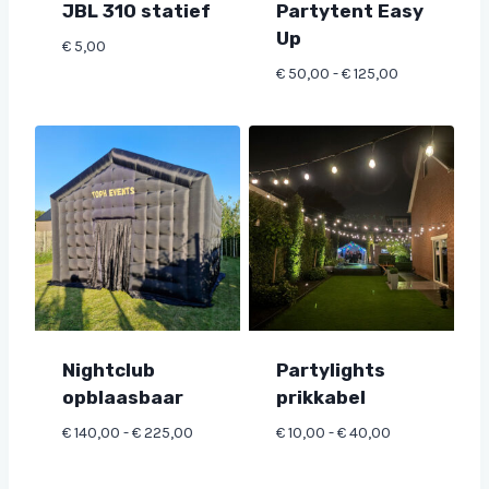
JBL 310 statief
Partytent Easy
Up
€
5,00
Prijsklasse:
€
50,00
-
€
125,00
€ 50,00
tot
€ 125,00
Nightclub
Partylights
opblaasbaar
prikkabel
Prijsklasse:
Prijsklasse:
€
140,00
-
€
225,00
€
10,00
-
€
40,00
€ 140,00
€ 10,00
tot
tot