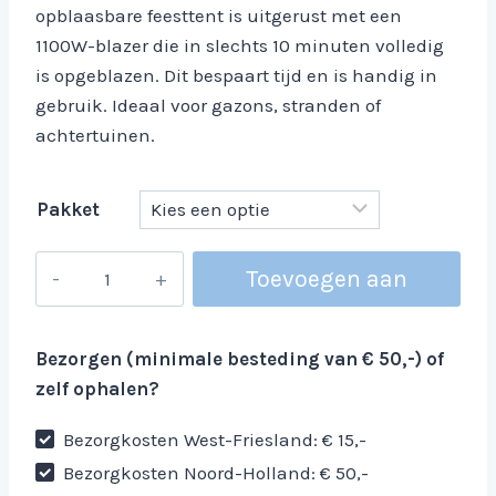
opblaasbare feesttent is uitgerust met een
1100W-blazer die in slechts 10 minuten volledig
is opgeblazen. Dit bespaart tijd en is handig in
gebruik. Ideaal voor gazons, stranden of
achtertuinen.
Pakket
Nightclub
Toevoegen aan
opblaasbaar
XL
winkelwagen
aantal
Bezorgen (minimale besteding van € 50,-) of
zelf ophalen?
Bezorgkosten West-Friesland: € 15,-
Bezorgkosten Noord-Holland: € 50,-