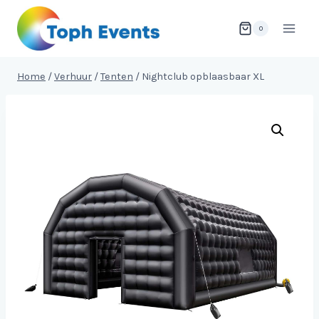
Doorgaan
naar
0
inhoud
Home
/
Verhuur
/
Tenten
/
Nightclub opblaasbaar XL