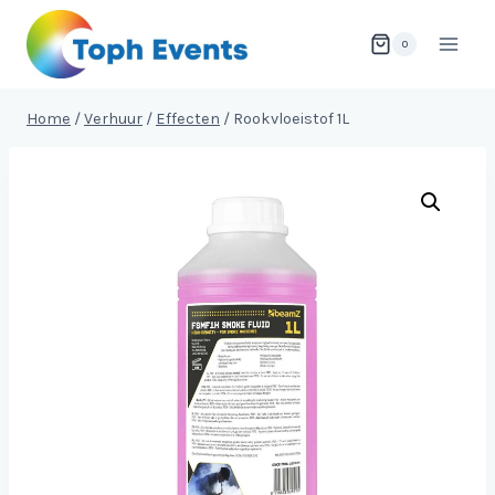
Doorgaan
naar
0
inhoud
Home
/
Verhuur
/
Effecten
/
Rookvloeistof 1L