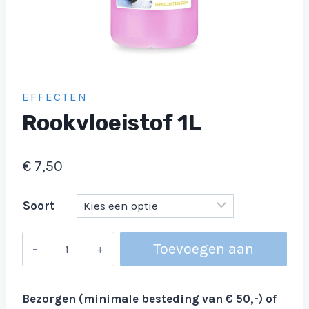
EFFECTEN
Rookvloeistof 1L
€
7,50
Soort
Rookvloeistof
Toevoegen aan
1L
aantal
winkelwagen
Bezorgen (minimale besteding van € 50,-) of