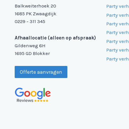
Balkweiterhoek 20
Party ver
1685 PK Zwaagdijk
Party ver
0229 - 311 345
Party ver
Party ver
Afhaallocatie (alleen op afspraak)
Party ver
Gildenweg 6H
Party ver
1695 GD Blokker
Party ver
Offerte aanvragen