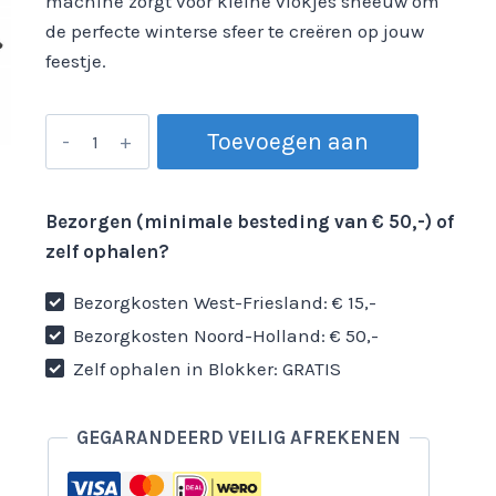
machine zorgt voor kleine vlokjes sneeuw om
de perfecte winterse sfeer te creëren op jouw
feestje.
Sneeuwmachine
Toevoegen aan
aantal
winkelwagen
Bezorgen (minimale besteding van € 50,-) of
zelf ophalen?
Bezorgkosten West-Friesland: € 15,-
Bezorgkosten Noord-Holland: € 50,-
Zelf ophalen in Blokker: GRATIS
GEGARANDEERD VEILIG AFREKENEN