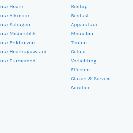
huur Hoorn
Biertap
huur Alkmaar
Bierfust
huur Schagen
Apparatuur
huur Medemblik
Meubilair
huur Enkhuizen
Tenten
huur Heerhugowaard
Geluid
huur Purmerend
Verlichting
Effecten
Glazen & Servies
Sanitair