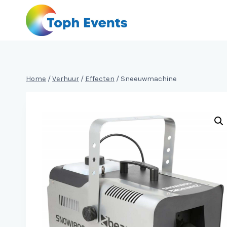
Doorgaan
naar
inhoud
Home
/
Verhuur
/
Effecten
/
Sneeuwmachine