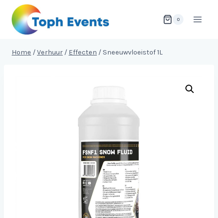
Doorgaan
naar
0
inhoud
Home
/
Verhuur
/
Effecten
/
Sneeuwvloeistof 1L