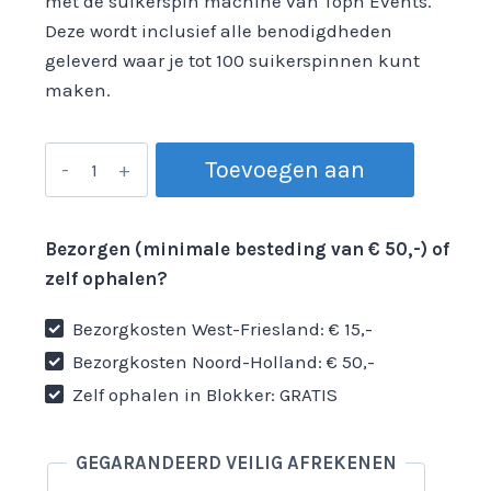
met de suikerspin machine van Toph Events.
Deze wordt inclusief alle benodigdheden
geleverd waar je tot 100 suikerspinnen kunt
maken.
Suikerspin
Toevoegen aan
machine
aantal
winkelwagen
Bezorgen (minimale besteding van € 50,-) of
zelf ophalen?
Bezorgkosten West-Friesland: € 15,-
Bezorgkosten Noord-Holland: € 50,-
Zelf ophalen in Blokker: GRATIS
GEGARANDEERD VEILIG AFREKENEN