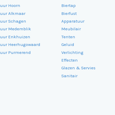
huur Hoorn
Biertap
huur Alkmaar
Bierfust
huur Schagen
Apparatuur
huur Medemblik
Meubilair
huur Enkhuizen
Tenten
huur Heerhugowaard
Geluid
huur Purmerend
Verlichting
Effecten
Glazen & Servies
Sanitair