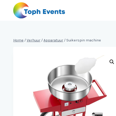
Doorgaan
naar
inhoud
Home
/
Verhuur
/
Apparatuur
/
Suikerspin machine