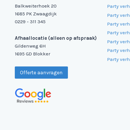
Balkweiterhoek 20
Party ver
1685 PK Zwaagdijk
Party ver
0229 - 311 345
Party ver
Party ver
Afhaallocatie (alleen op afspraak)
Party ver
Gildenweg 6H
Party ver
1695 GD Blokker
Party ver
Offerte aanvragen