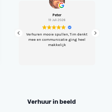
Peter
19 Juli 2026
lijk
Verhuren mooie spullen, Tim denkt
H
mee en communicatie ging heel
rook
makkelijk
gi
Eve
Verhuur in beeld