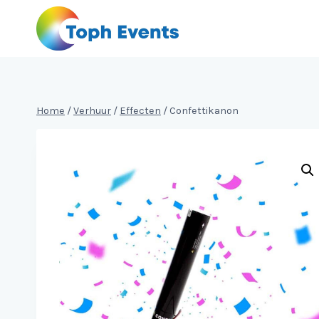
Doorgaan
naar
inhoud
Home
/
Verhuur
/
Effecten
/
Confettikanon