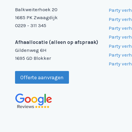
Balkweiterhoek 20
Party ver
1685 PK Zwaagdijk
Party ver
0229 - 311 345
Party ver
Party ver
Afhaallocatie (alleen op afspraak)
Party ver
Gildenweg 6H
Party ver
1695 GD Blokker
Party ver
Offerte aanvragen