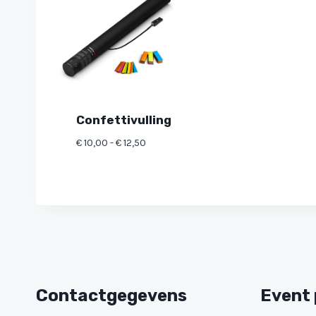
Confettivulling
Prijsklasse:
€
10,00
-
€
12,50
€ 10,00
tot
€ 12,50
Contactgegevens
Event 