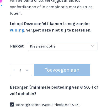
van de band of DJ. Verkrijgbaar als los
confettikanon of in combinatie met de Truss
totem.
Let op! Deze confettikanon is nog zonder
vulling
. Vergeet deze niet bij te bestellen.
Pakket
Confettikanon
Toevoegen aan
aantal
winkelwagen
Bezorgen (minimale besteding van € 50,-) of
zelf ophalen?
Bezorgkosten West-Friesland: € 15,-