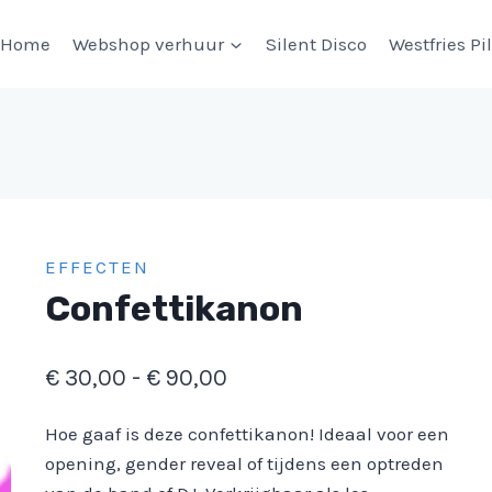
Home
Webshop verhuur
Silent Disco
Westfries Pi
EFFECTEN
Confettikanon
Prijsklasse:
€
30,00
-
€
90,00
€ 30,00
Hoe gaaf is deze confettikanon! Ideaal voor een
tot
opening, gender reveal of tijdens een optreden
€ 90,00