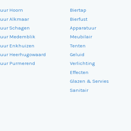
huur Hoorn
Biertap
huur Alkmaar
Bierfust
huur Schagen
Apparatuur
huur Medemblik
Meubilair
huur Enkhuizen
Tenten
huur Heerhugowaard
Geluid
huur Purmerend
Verlichting
Effecten
Glazen & Servies
Sanitair